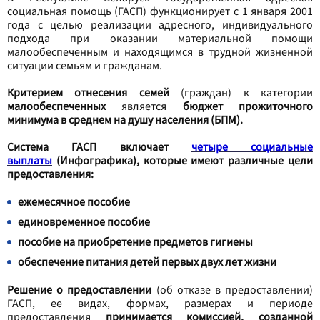
социальная помощь (ГАСП) функционирует с 1 января 2001
года с целью реализации адресного, индивидуального
подхода при оказании материальной помощи
малообеспеченным и находящимся в трудной жизненной
ситуации семьям и гражданам.
Критерием отнесения семей
(граждан) к категории
малообеспеченных
является
бюджет прожиточного
минимума в среднем на душу населения (БПМ).
Система ГАСП включает
четыре социальные
выплаты
(Инфографика), которые имеют различные цели
предоставления:
ежемесячное пособие
единовременное пособие
пособие на приобретение предметов гигиены
обеспечение питания детей первых двух лет жизни
Решение о предоставлении
(об отказе в предоставлении)
ГАСП, ее видах, формах, размерах и периоде
предоставления
принимается комиссией, созданной