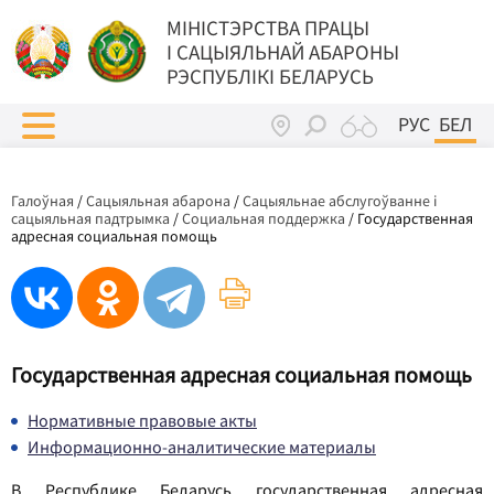
МIНIСТЭРСТВА ПРАЦЫ
I САЦЫЯЛЬНАЙ АБАРОНЫ
РЭСПУБЛІКІ БЕЛАРУСЬ
РУС
БЕЛ
Галоўная
/
Сацыяльная абарона
/
Сацыяльнае абслугоўванне і
сацыяльная падтрымка
/
Социальная поддержка
/
Государственная
адресная социальная помощь
Государственная адресная социальная помощь
Нормативные правовые акты
Информационно-аналитические материалы
В Республике Беларусь государственная адресная