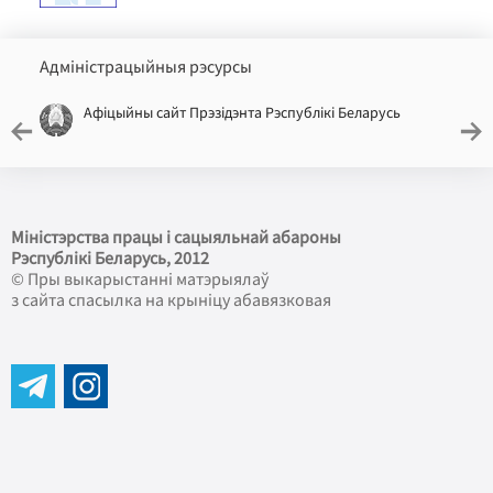
Адміністрацыйныя рэсурсы
Афіцыйны сайт Прэзідэнта Рэспублікі Беларусь
Міністэрства працы і сацыяльнай абароны
Рэспублікі Беларусь
, 2012
© Пры выкарыстанні матэрыялаў
з сайта спасылка на крыніцу абавязковая