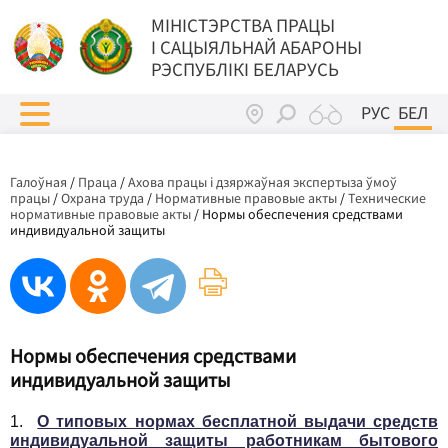
МIНIСТЭРСТВА ПРАЦЫ
I САЦЫЯЛЬНАЙ АБАРОНЫ
РЭСПУБЛІКІ БЕЛАРУСЬ
РУС
БЕЛ
Галоўная
/
Праца
/
Ахова працы і дзяржаўная экспертыза ўмоў
працы
/
Охрана труда
/
Нормативные правовые акты
/
Технические
нормативные правовые акты
/
Нормы обеспечения средствами
индивидуальной защиты
Нормы обеспечения средствами
индивидуальной защиты
1.
О типовых нормах бесплатной выдачи средств
индивидуальной защиты работникам бытового