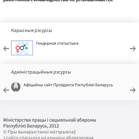
Карысныя рэсурсы
Гендерная статыстыка
Адміністрацыйныя рэсурсы
Афіцыйны сайт Прэзідэнта Рэспублікі Беларусь
Міністэрства працы і сацыяльнай абароны
Рэспублікі Беларусь
, 2012
© Пры выкарыстанні матэрыялаў
з сайта спасылка на крыніцу абавязковая