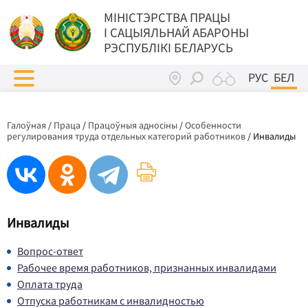
МIНIСТЭРСТВА ПРАЦЫ
I САЦЫЯЛЬНАЙ АБАРОНЫ
РЭСПУБЛІКІ БЕЛАРУСЬ
РУС
БЕЛ
Галоўная
/
Праца
/
Працоўныя адносіны
/
Особенности
регулирования труда отдельных категорий работников
/
Инвалиды
Инвалиды
Вопрос-ответ
Рабочее время работников, признанных инвалидами
Оплата труда
Отпуска работникам с инвалидностью