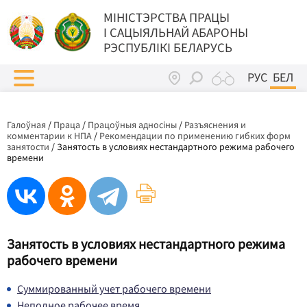
МIНIСТЭРСТВА ПРАЦЫ
I САЦЫЯЛЬНАЙ АБАРОНЫ
РЭСПУБЛІКІ БЕЛАРУСЬ
РУС
БЕЛ
Галоўная
/
Праца
/
Працоўныя адносіны
/
Разъяснения и
комментарии к НПА
/
Рекомендации по применению гибких форм
занятости
/
Занятость в условиях нестандартного режима рабочего
времени
Занятость в условиях нестандартного режима
рабочего времени
Суммированный учет рабочего времени
Неполное рабочее время