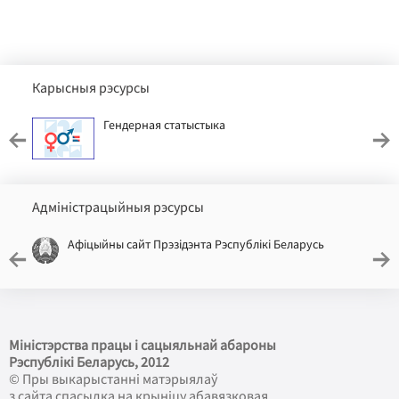
Карысныя рэсурсы
Гендерная статыстыка
Адміністрацыйныя рэсурсы
Афіцыйны сайт Прэзідэнта Рэспублікі Беларусь
Міністэрства працы і сацыяльнай абароны
Рэспублікі Беларусь
, 2012
© Пры выкарыстанні матэрыялаў
з сайта спасылка на крыніцу абавязковая