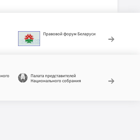
Правовой форум Беларуси
АИС
труд
ьного
Палата представителей
Националь
Национального собрания
законодат
информац
Беларусь