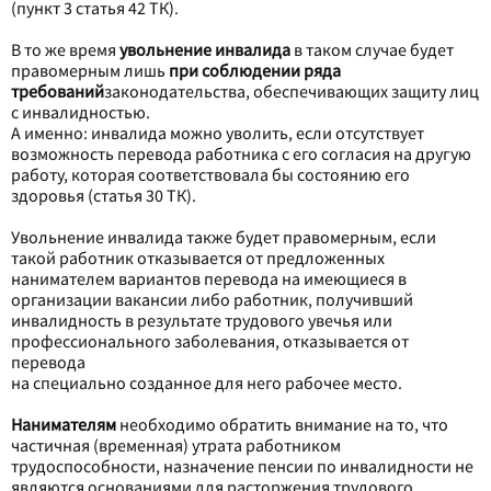
(пункт 3 статья 42 ТК).
В то же время
увольнение инвалида
в таком случае будет
правомерным лишь
при соблюдении ряда
требований
законодательства, обеспечивающих защиту лиц
с инвалидностью.
А именно: инвалида можно уволить, если отсутствует
возможность перевода работника с его согласия на другую
работу, которая соответствовала бы состоянию его
здоровья (статья 30 ТК).
Увольнение инвалида также будет правомерным, если
такой работник отказывается от предложенных
нанимателем вариантов перевода на имеющиеся в
организации вакансии либо работник, получивший
инвалидность в результате трудового увечья или
профессионального заболевания, отказывается от
перевода
на специально созданное для него рабочее место.
Нанимателям
необходимо обратить внимание на то, что
частичная (временная) утрата работником
трудоспособности, назначение пенсии по инвалидности не
являются основаниями для расторжения трудового