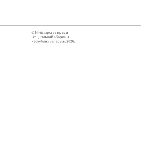
© Мiнiстэрства працы
i сацыяльнай абароны
Рэспублікі Беларусь, 2026.