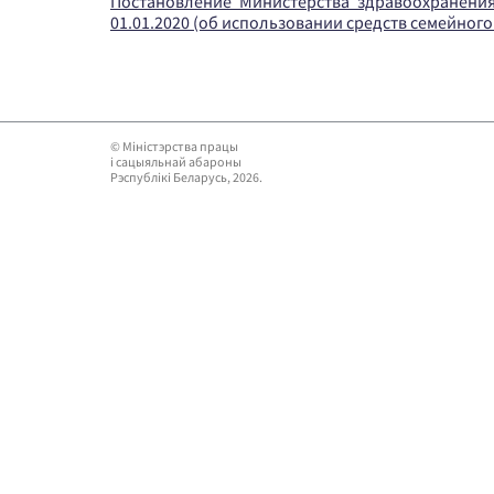
Постановление Министерства здравоохранения 
01.01.2020 (об использовании средств семейног
© Мiнiстэрства працы
i сацыяльнай абароны
Рэспублікі Беларусь, 2026.