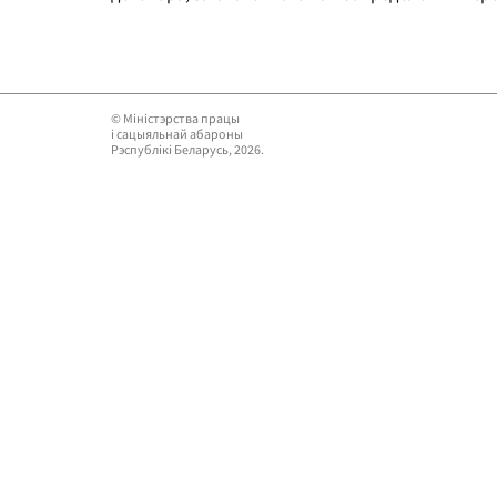
© Мiнiстэрства працы
i сацыяльнай абароны
Рэспублікі Беларусь, 2026.