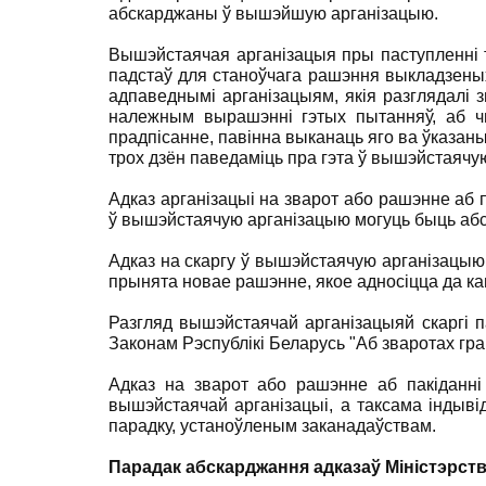
абскарджаны ў вышэйшую арганізацыю.
Вышэйстаячая арганізацыя пры паступленні т
падстаў для станоўчага рашэння выкладзеных
адпаведнымі арганізацыям, якія разглядалі 
належным вырашэнні гэтых пытанняў, аб чы
прадпісанне, павінна выканаць яго ва ўказаны 
трох дзён паведаміць пра гэта ў вышэйстаячую
Адказ арганізацыі на зварот або рашэнне аб 
ў вышэйстаячую арганізацыю могуць быць абс
Адказ на скаргу ў вышэйстаячую арганізацыю 
прынята новае рашэнне, якое адносіцца да к
Разгляд вышэйстаячай арганізацыяй скаргі п
Законам Рэспублікі Беларусь "Аб зваротах гр
Адказ на зварот або рашэнне аб пакіданні 
вышэйстаячай арганізацыі, а таксама індыв
парадку, устаноўленым заканадаўствам.
Парадак абскарджання адказаў Міністэрст