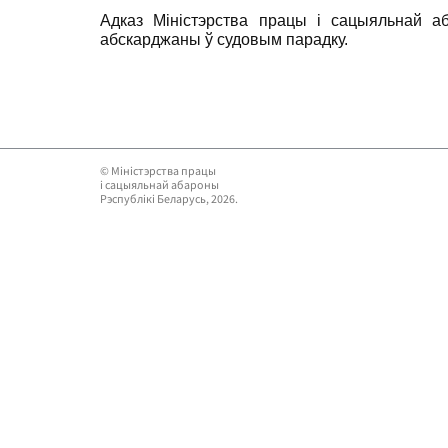
Адказ Міністэрства працы і сацыяльнай а
абскарджаны ў судовым парадку.
© Мiнiстэрства працы
i сацыяльнай абароны
Рэспублікі Беларусь, 2026.