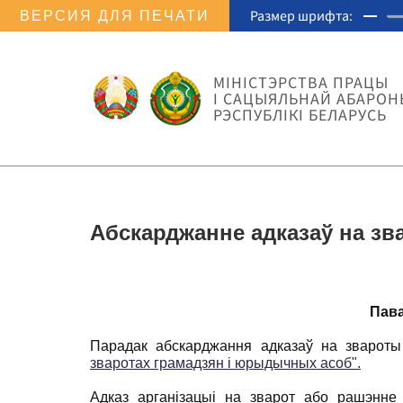
Размер шрифта:
ВЕРСИЯ ДЛЯ ПЕЧАТИ
МIНIСТЭРСТВА ПРАЦЫ
I САЦЫЯЛЬНАЙ АБАРОН
РЭСПУБЛІКІ БЕЛАРУСЬ
Абскарджанне адказаў на зв
Пава
Парадак абскарджання адказаў на зварот
зваротах грамадзян і юрыдычных асоб".
Адказ арганізацыі на зварот або рашэнне 