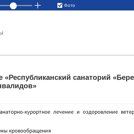
Фото
ТЫ
е «Республиканский санаторий «Бере
инвалидов»
анаторно-курортное лечение и оздоровление вете
емы кровообращения