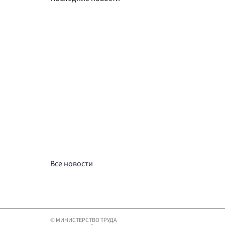
29.07.2026
Стартовал Национальный конкурс по создани
29.07.2026
Утвержден выпуск 30 ЕКСД «Должности служащи
27.07.2026
Актуализирован порядок назначения пособия п
Все новости
© МИНИСТЕРСТВО ТРУДА