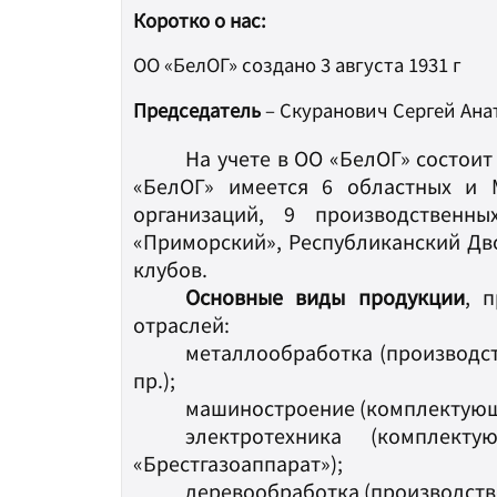
Коротко о нас:
ОО «БелОГ» создано 3 августа 1931 г
Председатель
– Скуранович Сергей Ана
На учете в ОО «БелОГ» состоит
«БелОГ» имеется 6 областных и 
организаций, 9 производственны
«Приморский», Республиканский Дво
клубов.
Основные виды продукции
, 
отраслей:
металлообработка (производст
пр.);
машиностроение (комплектующ
электротехника (компле
«Брестгазоаппарат»);
деревообработка (производств