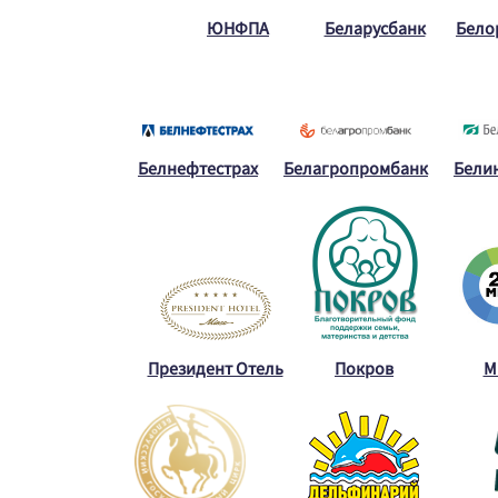
ЮНФПА
Беларусбанк
Бело
Белнефтестрах
Белагропромбанк
Бели
Президент Отель
Покров
М