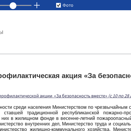
Фото
ТЫ
рофилактическая акция «За безопасн
-профилактической акции
«За безопасность вместе»
(
с 10 по 28
ности среди населения Министерством по чрезвычайным с
 ставшей традиционной республиканской пожарно-пр
 них в жилищном фонде в весенне-летний пожароопасный
истерство внутренних дел, Министерство труда и социал
инистерство жилищно-коммунального хозяйства, Минист