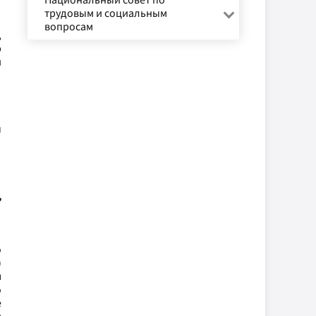
трудовым и социальным
вопросам
,
р
и
ы
,
о
)
я
о
е