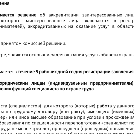
ения
мается решение
об аккредитации заинтересованных лиц
которого заинтересованные лица включаются в реест
имателей), аккредитованных на оказание услуг в област
о принятом комиссией решении.
ре, являются основанием для оказания услуг в области охран
мается в
течение 5 рабочих дней со дня регистрации заявления
юридическим лицам (индивидуальным предпринимателям)
ения функций специалиста по охране труда
та (специалистов), для которого (которых) работа у данног
ы по трудовому договору (контракту), имеющего (имеющих
ер» или иное высшее образование при условии прохождени
образования по специальности переподготовки «специалист п
 труда не менее трех лет, прошедшего (прошедших) повышени