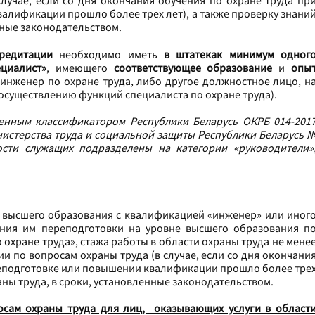
лучае, если со дня окончания обучения по охране труда пр
алификации прошло более трех лет), а также проверку знани
нные законодательством.
редитации
необходимо иметь
в штате
как минимум одног
ециалист»
, имеющего
соответствующее образование
и
опы
(инженер по охране труда, либо другое должностное лицо, н
осуществлению функций специалиста по охране труда).
венным классификатором Республики Беларусь ОКРБ 014-201
истерства труда и социальной защиты Республики Беларусь 
ости служащих подразделены на категории «руководители»
 высшего образования с квалификацией «инженер» или иног
ния им переподготовки на уровне высшего образования п
охране труда», стажа работы в области охраны труда не мене
 по вопросам охраны труда (в случае, если со дня окончани
ереподготовке или повышении квалификации прошло более тре
аны труда, в сроки, установленные законодательством.
осам охраны труда для лиц, оказывающих услуги в област