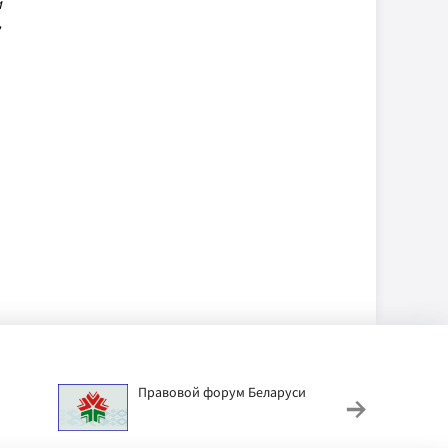
и
,
Правовой форум Беларуси
АИС
труд