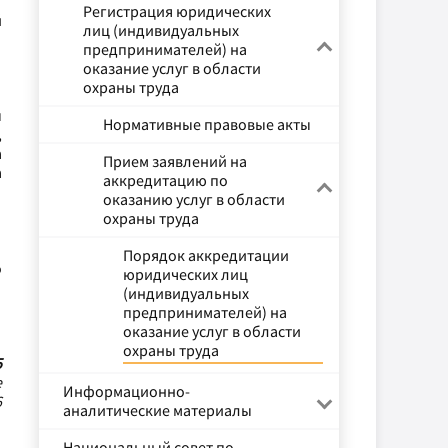
Регистрация юридических
й
лиц (индивидуальных
предпринимателей) на
оказание услуг в области
охраны труда
ы
Нормативные правовые акты
,
а
Прием заявлений на
а
аккредитацию по
оказанию услуг в области
охраны труда
Порядок аккредитации
о
юридических лиц
(индивидуальных
предпринимателей) на
оказание услуг в области
охраны труда
5
е
Информационно-
6
аналитические материалы
Национальный совет по