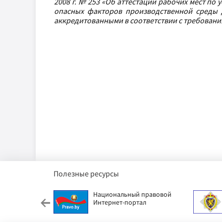
2008 г. № 253 «Об аттестации рабочих мест по
опасных факторов производственной среды 
аккредитованными в соответствии с требовани
Полезные ресурсы
етский фонд
Национальный правовой
Интернет-портал