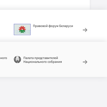
Правовой форум Беларуси
АИС
труд
ьного
Палата представителей
Националь
Национального собрания
законодат
информац
Беларусь