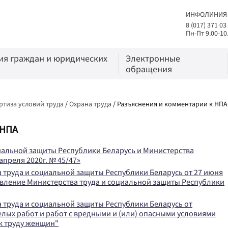
ИНФОЛИНИЯ
8 (017) 371 03
Пн-Пт 9.00-10
я граждан и юридических
Электронные
обращения
ртиза условий труда
/
Охрана труда
/
Разъяснения и комментарии к НПА
ТНПА
иальной защиты Республики Беларусь и Министерства
преля 2020г. № 45/47»
труда и социальной защиты Республики Беларусь от 27 июня
новление Министерства труда и социальной защиты Республики
труда и социальной защиты Республики Беларусь от
желых работ и работ с вредными и (или) опасными условиями
к труду женщин"