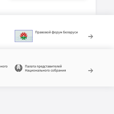
Правовой форум Беларуси
АИС
труд
ьного
Палата представителей
Националь
Национального собрания
законодат
информац
Беларусь