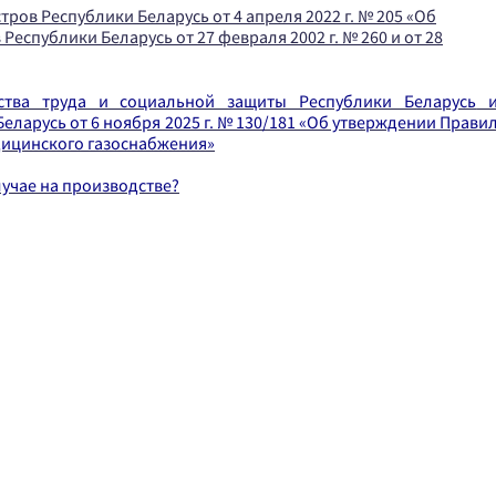
ов Республики Беларусь от 4 апреля 2022 г. № 205 «Об
еспублики Беларусь от 27 февраля 2002 г. № 260 и от 28
ства труда и социальной защиты Республики Беларусь
ларусь от 6 ноября 2025 г. № 130/181 «Об утверждении Прави
едицинского газоснабжения»
лучае на производстве?