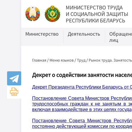
МИНИСТЕРСТВО ТРУДА
И СОЦИАЛЬНОЙ ЗАЩИТЫ
РЕСПУБЛИКИ БЕЛАРУСЬ
Министерство
Деятельность
Обращени
лиц
Главная
/
Меню языков
/
Труд
/
Рынок труда. Занятост
Декрет о содействии занятости насе
Декрет Президента Республики Беларусь от 0
Постановление Совета Министров Республики
трудоспособных граждан к не занятым в э
включая взаимодействие в этих целях госуд
П
остановление
Совета Министров Республ
постоянно действующей комиссии по коорди