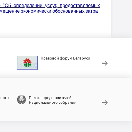
) "Об определении услуг, предоставляемых
змещение экономически обоснованных затрат
Правовой форум Беларуси
АИС
труд
ьного
Палата представителей
Националь
Национального собрания
законодат
информац
Беларусь