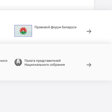
Правовой форум Беларуси
АИС
труд
ьного
Палата представителей
Националь
Национального собрания
законодат
информац
Беларусь