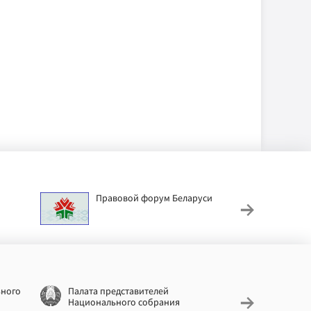
Правовой форум Беларуси
АИС
труд
ьного
Палата представителей
Националь
Национального собрания
законодат