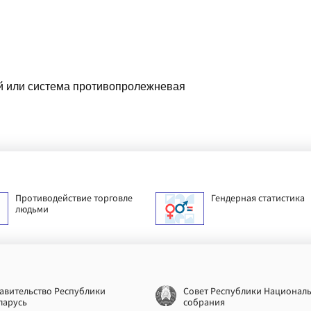
 или система противопролежневая
Противодействие торговле
Гендерная статистика
людьми
авительство Республики
Совет Республики Национал
ларусь
собрания