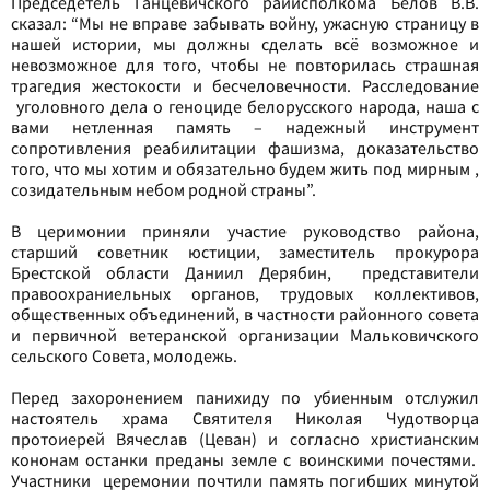
Председетель Ганцевичского райисполкома Белов В.В.
сказал: “Мы не вправе забывать войну, ужасную страницу в
нашей истории, мы должны сделать всё возможное и
невозможное для того, чтобы не повторилась страшная
трагедия жестокости и бесчеловечности. Расследование
уголовного дела о геноциде белорусского народа, наша с
вами нетленная память – надежный инструмент
сопротивления реабилитации фашизма, доказательство
того, что мы хотим и обязательно будем жить под мирным ,
созидательным небом родной страны”.
В церимонии приняли участие руководство района,
старший советник юстиции, заместитель прокурора
Брестской области Даниил Дерябин, представители
правоохраниельных органов, трудовых коллективов,
общественных объединений, в частности районного совета
и первичной ветеранской организации Мальковичского
сельского Совета, молодежь.
Перед захоронением панихиду по убиенным отслужил
настоятель храма Святителя Николая Чудотворца
протоиерей Вячеслав (Цеван) и согласно христианским
кононам останки преданы земле с воинскими почестями.
Участники церемонии почтили память погибших минутой