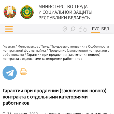
МИНИСТЕРСТВО ТРУДА
И СОЦИАЛЬНОЙ ЗАЩИТЫ
РЕСПУБЛИКИ БЕЛАРУСЬ
РУС
БЕЛ
Главная
/
Меню языков
/
Труд
/
Трудовые отношения
/
Особенности
контрактной формы найма
/
Продление (заключение) контрактов с
работниками
/
Гарантии при продлении (заключения нового)
контракта с отдельными категориями работников
Гарантии при продлении (заключения нового)
контракта с отдельными категориями
работников
С 28 января 2020 г. порядок продления контрактов с