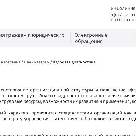
ИНФОЛИНИЯ
8 (017) 371 03
Пн-Пт 9.00-10
я граждан и юридических
Электронные
обращения
ь населения
/
Нанимателям
/
Кадровая диагностика
шенствование организационной структуры и повышение эфф
 на оплату труда. Анализ кадрового состава позволяет выяв
 трудовые ресурсы, возможности их развития и применения, 
ый характер, проводится специалистами организаций как 
о аппарату управления, категориям работников, а также 
оведению кадровой диагностики организаций
, наниматель 