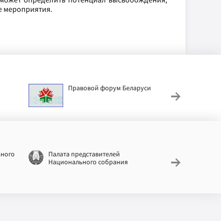
е мероприятия.
Правовой форум Беларуси
АИС
труд
ьного
Палата представителей
Националь
Национального собрания
законодат
информац
Беларусь