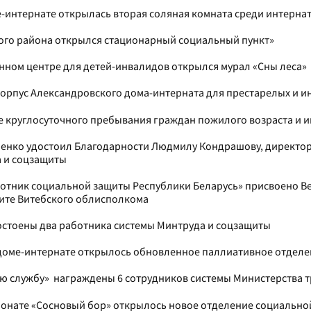
ме-интернате открылась вторая соляная комната среди интер
кого района открылся стационарный социальный пункт»
нном центре для детей-инвалидов открылся мурал «Сны леса»
орпус Александровского дома-интерната для престарелых и и
 круглосуточного пребывания граждан пожилого возраста и и
ашенко удостоил Благодарности Людмилу Кондрашову, директо
а и соцзащиты
отник социальной защиты Республики Беларусь» присвоено Ве
щите Витебского облисполкома
остоены два работника системы Минтруда и соцзащиты
 доме-интернате открылось обновленное паллиативное отделе
ную службу» награждены 6 сотрудников системы Министерства 
сионате «Сосновый бор» открылось новое отделение социальн