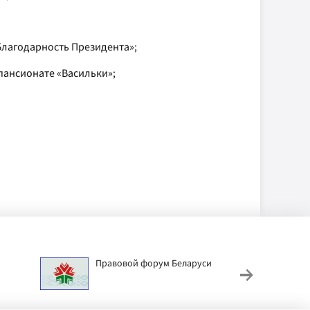
Благодарность Президента»;
пансионате «Васильки»;
Правовой форум Беларуси
АИС
труд