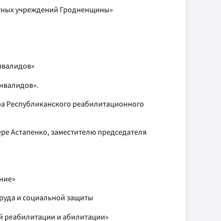
натных учреждений Гродненщины»
нвалидов»
нвалидов».
ра Республиканского реабилитационного
ре Астапенко, заместителю председателя
ние»
труда и социальной защиты
ой реабилитации и абилитации»