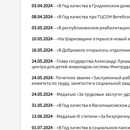
03.04.2024
– «В Год качества в Гродненском до
08.04.2024
– «В Год качества при ТЦСОН Витебс
03.05.2024
– «В республиканском реабилитацио
10.05.2024
– «На Шарковщине открылся новый к
16.05.2024
– «В Доброволе открылось отделение
24.05.2024
– Глава государства Александр Лук
центра для детей-инвалидов системы Минтруд
24.05.2024
– Почетное звание «Заслуженный раб
комитета по труду, занятости и социальной за
24.05.2024
– Медалью «За трудовые заслуги» уд
31.05.2024
– «В Год качества в Василишковском
13.06.2024
– Медалью III степени «За безупреч
01.07.2024
– «В Год качества в социальном пан