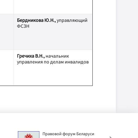
Бердникова Ю.Н.,
управляющий
ФСЗН
Гречиха В.Н.,
начальник
управления по делам инвалидов
Правовой форум Беларуси
АИС