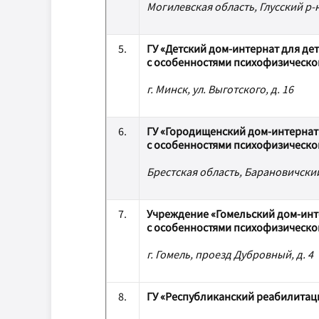
Могилевская область, Глусский р-н
5.
ГУ «Детский дом-интернат для де
с особенностями психофизическо
г. Минск, ул. Выготского, д. 16
6.
ГУ «Городищенский дом-интернат
с особенностями психофизическо
Брестская область, Барановичский р
7.
Учреждение «Гомельский дом-инт
с особенностями психофизическо
г. Гомель, проезд Дубровный, д. 4
8.
ГУ «Республиканский реабилитац