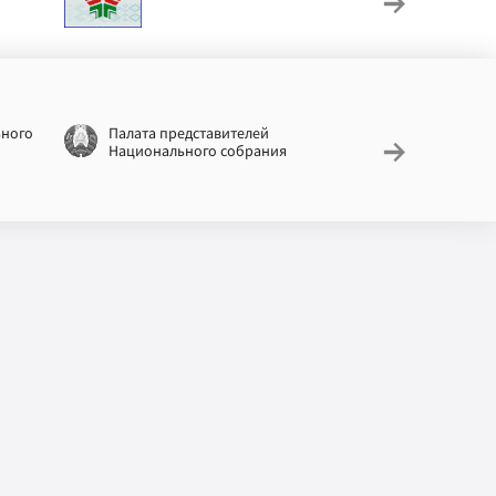
труд
ьного
Палата представителей
Националь
Национального собрания
законодат
информац
Беларусь