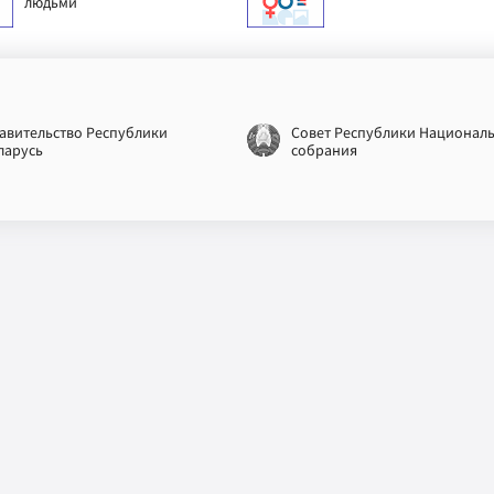
людьми
авительство Республики
Совет Республики Национал
ларусь
собрания