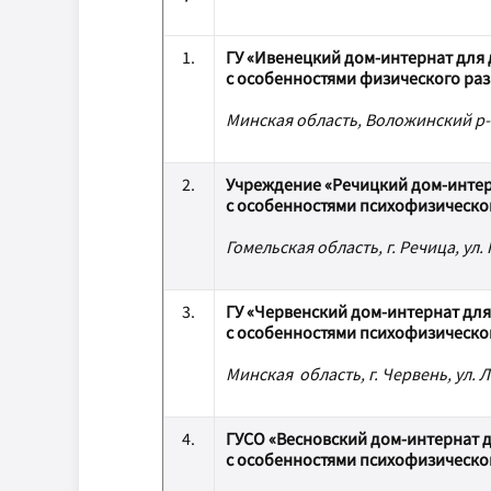
1.
ГУ «Ивенецкий дом-интернат для
с особенностями физического раз
Минская область, Воложинский р-н, 
2.
Учреждение «Речицкий дом-интер
с особенностями психофизическо
Гомельская область, г. Речица, ул. 
3.
ГУ «Червенский дом-интернат дл
с особенностями психофизическо
Минская область, г. Червень, ул. Л
4.
ГУСО «Весновский дом-интернат 
с особенностями психофизическо