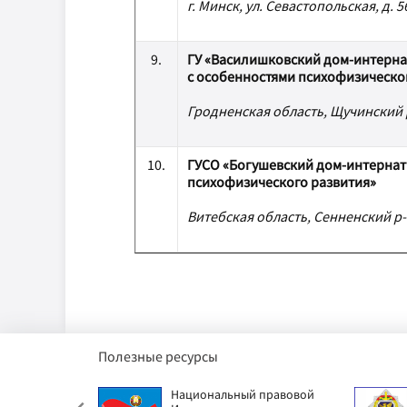
г. Минск, ул. Севастопольская, д. 5
9.
ГУ «Василишковский дом-интерна
с особенностями психофизическо
Гродненская область, Щучинский р-
10.
ГУСО «Богушевский дом-интернат 
психофизического развития»
Витебская область, Сенненский р-н
Полезные ресурсы
етский фонд
Национальный правовой