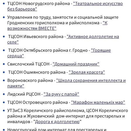
ТЦСОН Новогрудского района -
"Театральное искусство
без барьеров"
Управления по труду, занятости и социальной защите
Гродненских горисполкома и райисполкома -
"К
возможностям ВМЕСТЕ"
ТЦСОН Ивьевского района -
"Активное долголетие на
селе"
ТЦСОН Октябрьского района г. Гродно -
"Горящие
сердца"
Свислочский ТЦСОН -
"Домашний праздник"
ТЦСОН Ошмянского района -
"Зрелая красота"
Вороновского района -
"Школа сохранения интеллекта и
памяти"
Лидский РЦСОН -
"За руку с папой"
ТЦСОН Островецкого района -
"Марафон маленькiх мар"
УТЗиСЗ Кореличского райисполкома, ЦСОН Кореличского
района и Жуховичский дом-интернат для престарелых и
инвалидов - "
Дорога к долголетию
"
Новогрудский дом-интернат для престарелых и