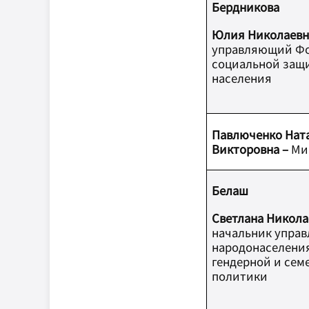
Бердникова
Юлия Николаевн
управляющий Ф
социальной защ
населения
Павлюченко Нат
Викторовна –
Ми
Белаш
Светлана Никола
начальник управ
народонаселени
гендерной и сем
политики