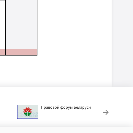
Правовой форум Беларуси
АИС
труд