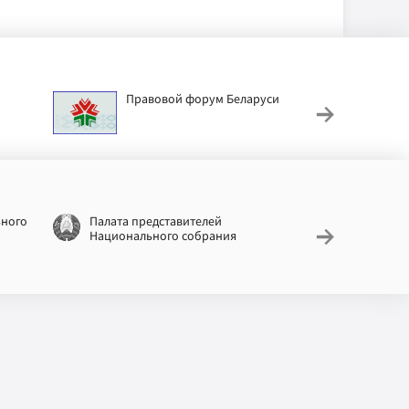
Правовой форум Беларуси
АИС
труд
ьного
Палата представителей
Националь
Национального собрания
законодат
информац
Беларусь