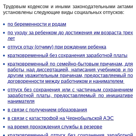
Трудовым кодексом и иными законодательными актами
установлены следующие виды социальных отпусков:
по беременности и родам
по уходу за ребенком до достижения им возраста трех
лет
отпуск отцу (отчиму) при рождении ребенка
кратковременный без сохранения заработной платы
кратковременный по семейно-бытовым причинам, для
работы над диссертацией, написания учебников и по
другим уважительным причинам, предоставляемый по
договоренности между работником и нанимателем
отпуск без сохранения или с частичным сохранением
заработной платы, предоставляемый по инициативе
нанимателя
в связи с получением образования
в связи с катастрофой на Чернобыльской АЭС
на
время прохождения службы в резерве
к
ратковременный отпуск без сохранения заработной