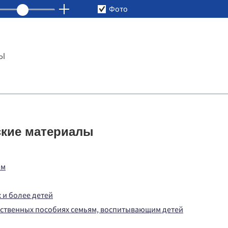
Фото
Ы
кие материалы
ям
 и более детей
рственных пособиях семьям, воспитывающим детей