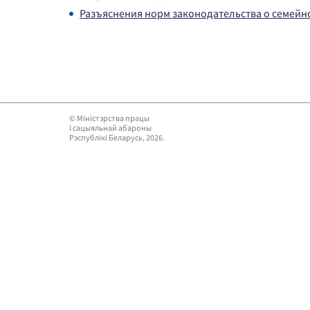
Разъяснения норм законодательства о семейн
© Мiнiстэрства працы
i сацыяльнай абароны
Рэспублікі Беларусь, 2026.