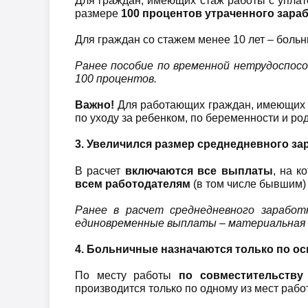
Для граждан, имеющих стаж работы с уплат
размере
100 процентов утраченного зара
Для граждан со стажем менее 10 лет – больн
Ранее пособие по временной нетрудоспосо
100 процентов.
Важно!
Для работающих граждан, имеющих п
по уходу за ребенком, по беременности и род
3. Увеличился размер среднедневного за
В расчет
включаются все выплаты
, на 
всем работодателям
(в том числе бывшим)
Ранее в расчет среднедневного зарабо
единовременные выплаты – материальная п
4. Больничные назначаются только по ос
По месту работы
по совместительств
производится только по одному из мест рабо