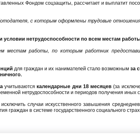
тавленных Фондом соцзащиты, рассчитает и выплатит пособ
работодателя, с которым оформлены трудовые отношени
ри условии нетрудоспособности по всем местам работ
тем местам работы, по которым работник предостав
енций
для граждан и их нанимателей стало возможным
за 
ничного.
да
учитываются
календарные дни 18 месяцев
(за исключ
ременной нетрудоспособности и периодов получения иных 
 исключить случаи искусственного завышения среднеднев
тия граждан в системе государственного социального стра