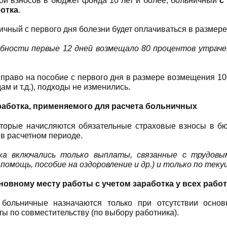
ой взносов в бюджет фонда 10 лет и более, больничный
с
ботка
.
ичный с первого дня болезни будет оплачиваться в размере
бности первые 12 дней возмещало 80 процентов утраче
раво на пособие с первого дня в размере возмещения 100
ам и т.д.), подходы не изменились.
работка, применяемого
для расчета больничных
которые начисляются обязательные страховые взносы в 
 в расчетном периоде.
тка включались только выплаты, связанные с трудо
омощь, пособие на оздоровление и др.) и только по тек
новному месту работы с учетом заработка у всех рабо
у
больничные назначаются только при отсутствии осно
ты по совместительству (по выбору работника).