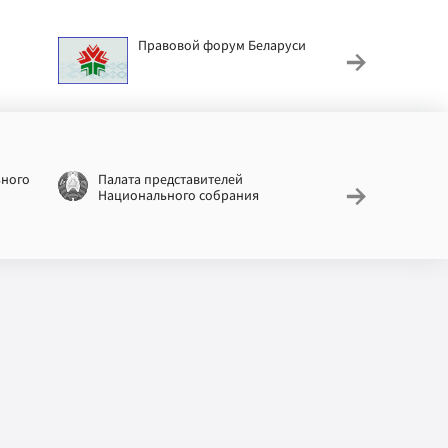
Правовой форум Беларуси
АИС
труд
ьного
Палата представителей
Националь
Национального собрания
законодат
информац
Беларусь