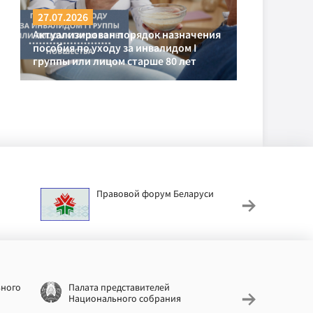
27.07.2026
Актуализирован порядок назначения
пособия по уходу за инвалидом I
группы или лицом старше 80 лет
Правовой форум Беларуси
АИС
труд
ьного
Палата представителей
Националь
Национального собрания
законодат
информац