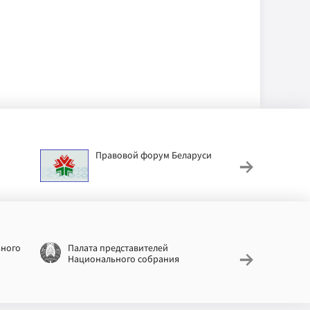
Правовой форум Беларуси
АИС
труд
ьного
Палата представителей
Националь
Национального собрания
законодат
информац
Беларусь