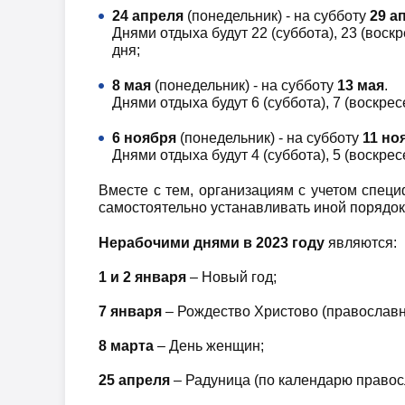
24 апреля
(понедельник) - на субботу
29 а
Днями отдыха будут 22 (суббота), 23 (воскр
дня;
8 мая
(понедельник) - на субботу
13 мая
.
Днями отдыха будут 6 (суббота), 7 (воскресе
6 ноября
(понедельник) - на субботу
11 но
Днями отдыха будут 4 (суббота), 5 (воскресе
Вместе с тем, организациям с учетом спец
самостоятельно устанавливать иной порядок
Нерабочими днями в 2023 году
являются:
1 и 2 января
– Новый год;
7 января
– Рождество Христово (православн
8 марта
– День женщин;
25 апреля
– Радуница (по календарю правос