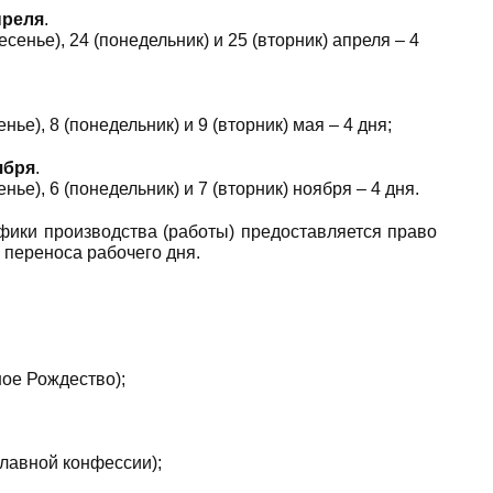
преля
.
есенье), 24 (понедельник) и 25 (вторник) апреля – 4
нье), 8 (понедельник) и 9 (вторник) мая – 4 дня;
ября
.
нье), 6 (понедельник) и 7 (вторник) ноября – 4 дня.
ифики производства (работы) предоставляется право
 переноса рабочего дня.
ое Рождество);
лавной конфессии);