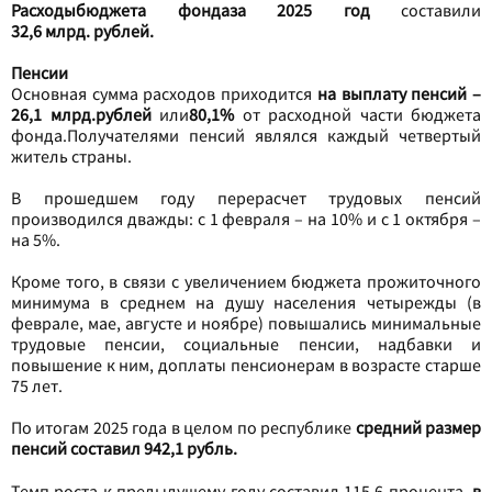
Расходы
бюджета фонда
за 2025 год
составили
32,6 млрд. рублей.
Пенсии
Основная сумма расходов приходится
на выплату пенсий –
26,1 млрд.рублей
или
80,1%
от расходной части бюджета
фонда.Получателями пенсий являлся каждый четвертый
житель страны.
В прошедшем году перерасчет трудовых пенсий
производился дважды: с 1 февраля – на 10% и с 1 октября –
на 5%.
Кроме того, в связи с увеличением бюджета прожиточного
минимума в среднем на душу населения четырежды (в
феврале, мае, августе и ноябре) повышались минимальные
трудовые пенсии, социальные пенсии, надбавки и
повышение к ним, доплаты пенсионерам в возрасте старше
75 лет.
По итогам 2025 года в целом по республике
средний размер
пенсий составил 942,1 рубль.
Темп роста к предыдущему году составил 115,6 процента
, в