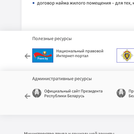
договор найма жилого помещения – для тех, к
Полезные ресурсы
етский фонд
Национальный правовой
Интернет-портал
Административные ресурсы
еспублики
Официальный сайт Президента
Пр
Республики Беларусь
Бе
Министерство труда и социальной защиты