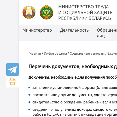
МИНИСТЕРСТВО ТРУДА
И СОЦИАЛЬНОЙ ЗАЩИТЫ
РЕСПУБЛИКИ БЕЛАРУСЬ
Министерство
Деятельность
Обращени
лиц
Главная
/
Инфографика
/
Социальные выплаты
/
Ежеме
Перечень документов, необходимых 
Документы, необходимые для получения пособ
заявление установленной формы (бланк заяв
паспорта или другие документы, удостоверя
свидетельство о рождении ребенка – если есть
сведения о полученных доходах каждого член
работы (службы) в связи с ликвидацией орг