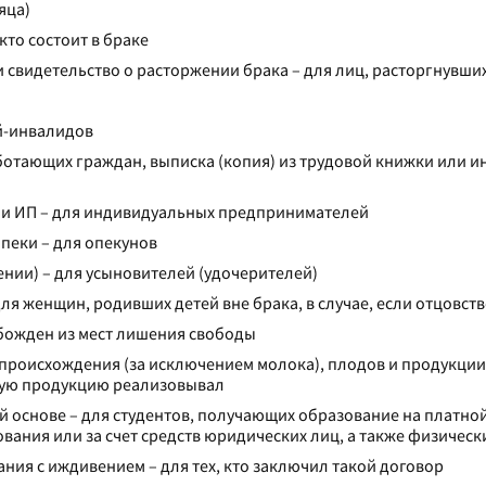
яца)
кто состоит в браке
 свидетельство о расторжении брака – для лиц, расторгнувши
й-инвалидов
аботающих граждан, выписка (копия) из трудовой книжки или 
ции ИП – для индивидуальных предпринимателей
пеки – для опекунов
нии) – для усыновителей (удочерителей)
ля женщин, родивших детей вне брака, в случае, если отцовст
обожден из мест лишения свободы
происхождения (за исключением молока), плодов и продукции
акую продукцию реализовывал
й основе – для студентов, получающих образование на платно
вания или за счет средств юридических лиц, а также физическ
ния с иждивением – для тех, кто заключил такой договор