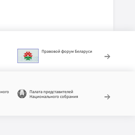
Правовой форум Беларуси
АИС
труд
ьного
Палата представителей
Националь
Национального собрания
законодат
информац
Беларусь