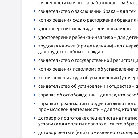
численности или штата работников – за 3 мес
свидетельство о заключении брака – для тех, 
копия решения суда о расторжении брака или
удостоверение инвалида – для инвалидов
удостоверение ребенка-инвалида – для дете
трудовая книжка (при ее наличии) - для нер
для трудоспособных граждан
свидетельство о государственной регистра
копия решения исполкома об установлении о
копия решения суда об усыновлении (удочере
свидетельство об установлении отцовства – д
справка об освобождении – для тех, кто осв
справки о реализации продукции животного 
промысловой деятельности – для тех, кто т
договор о подготовке специалиста на платно
условиях для оплаты первого высшего образо
договор ренты и (или) пожизненного содержа