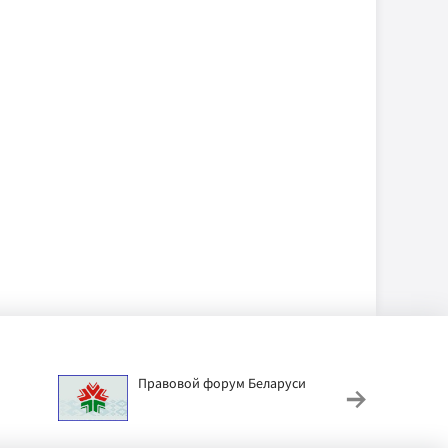
Правовой форум Беларуси
АИС
труд