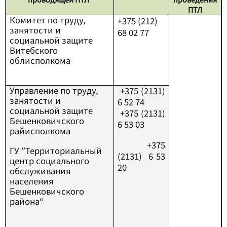
ПТЛ
Комитет по труду,
+375 (212)
занятости и
68 02 77
социальной защите
Витебского
облисполкома
Управление по труду,
+375 (2131)
занятости и
6 52 74
социальной защите
+375 (2131)
Бешенковичского
6 53 03
райисполкома
+375
ГУ ”Территориальный
(2131) 6 53
центр социального
20
обслуживания
населения
Бешенковичского
района“