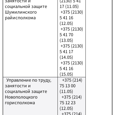
занятости и
(2130) 5 41
социальной защите
17 (11.05)
Шумилинского
+
375 (2130)
райисполкома
5 41 16
(12.05)
+375 (2130)
5 41 70
(13.05)
+375 (2130)
5 41 17
(14.05)
+375 (2130)
5 41 16
(15.05)
Управление по труду,
+
375 (214)
занятости и
75 13 00
социальной защите
(11.05)
Новополоцкого
+
375 (214)
горисполкома
75 12 23
(12.05)
+375 (214)