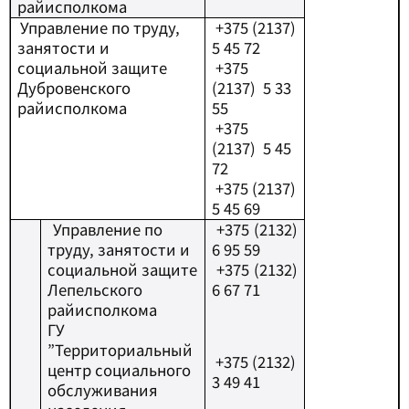
райисполкома
Управление по труду,
+
375 (2137)
занятости и
5 45 72
социальной защите
+
375
Дубровенского
(2137) 5 33
райисполкома
55
+375
(2137) 5 45
72
+375 (2137)
5 45 69
Управление по
+
375 (2132)
труду, занятости и
6 95 59
социальной защите
+375 (2132)
Лепельского
6 67 71
райисполкома
ГУ
”Территориальный
+
375 (2132)
центр социального
3 49 41
обслуживания