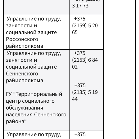
3 17 73
Управление по труду,
+
375
занятости и
(2159) 5 20
социальной защите
65
Россонского
райисполкома
Управление по труду,
+375
занятости и
(2153) 6 84
социальной защите
02
Сенненского
райисполкома
+
375
(2135) 5 19
ГУ ”Территориальный
44
центр социального
обслуживания
населения Сенненского
района“
Управление по труду,
+
375