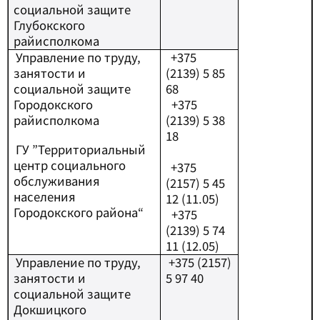
социальной защите
Глубокского
райисполкома
Управление по труду,
+
375
занятости и
(2139) 5 85
социальной защите
68
Городокского
+
375
райисполкома
(2139) 5 38
18
ГУ ”Территориальный
центр социального
+
375
обслуживания
(2157) 5 45
населения
12 (11.05)
Городокского района“
+
375
(2139) 5 74
11 (12.05)
Управление по труду,
+
375 (2157)
занятости и
5 97 40
социальной защите
Докшицкого