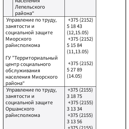
населения
Лепельского
района“
Управление по труду,
+
375 (2152)
занятости и
5 18 43
социальной защите
(12,15.05)
Миорского
+
375 (2152)
райисполкома
5 15 84
(11,13.05)
ГУ ”Территориальный
+
375 (2152)
центр социального
5 27 89
обслуживания
(14.05)
населения Миорского
района“
Управление по труду,
+
375 (2155)
занятости и
3 18 75
социальной защите
+
375 (2155)
Оршанского
3 13 34
райисполкома
+
375 (2155)
3 13 56
+
375 (2155)