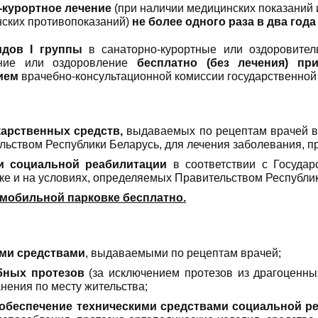
-курортное лечение
(при наличии медицинских показаний 
нских противопоказаний)
не более одного раза в два года
лидов
I
группы
в санаторно-курортные или оздоровите
ение или оздоровление
бесплатно (без лечения) пр
ием
врачебно-консультационной комиссии государственной
карственных средств,
выдаваемых по рецептам врачей в
льством Республики Беларусь, для лечения заболевания, п
и социальной реабилитации
в соответствии с Государ
ке и на условиях, определяемых Правительством Республик
мобильной парковке бесплатно.
ми средствами
, выдаваемыми по рецептам врачей;
бных протезов
(за исключением протезов из драгоценны
нения по месту жительства;
 обеспечение техническими средствами социальной р