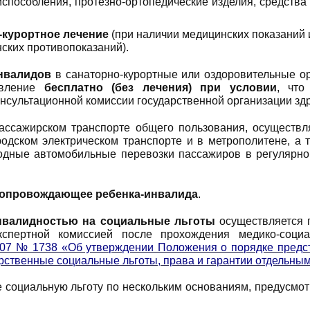
пособления, протезно-ортопедические изделия, средства 
-курортное лечение
(при наличии медицинских показаний 
нских противопоказаний).
нвалидов
в санаторно-курортные или оздоровительные о
овление
бесплатно (без лечения) при условии
, чт
нсультационной комиссии государственной организации з
ссажирском транспорте общего пользования, осуществл
одском электрическом транспорте и в метрополитене, а 
дные автомобильные перевозки пассажиров в регулярно
 сопровождающее ребенка-инвалида
.
инвалидностью
на социальные льготы
осуществляется 
кспертной комиссией после прохождения медико-социа
007 № 1738 «Об утверждении Положения о порядке предс
рственные социальные льготы, права и гарантии отдельны
е социальную льготу по нескольким основаниям, предусмо