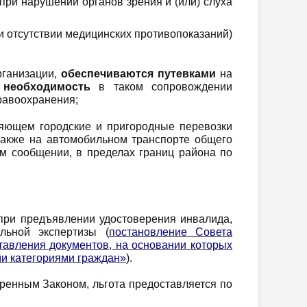
при нарушении органов зрения и (или) слуха
и отсутствии медицинских противопоказаний)
рганизации,
обеспечиваются путевками
на
о
необходимость
в таком сопровождении
дравоохранения;
яющем городские и пригородные перевозки
также на автомобильном транспорте общего
м сообщении, в пределах границ района по
при предъявлении удостоверения инвалида,
льной экспертизы (
постановление Совета
тавления документов, на основании которых
ми категориями граждан»
).
тренным Законом, льгота предоставляется по