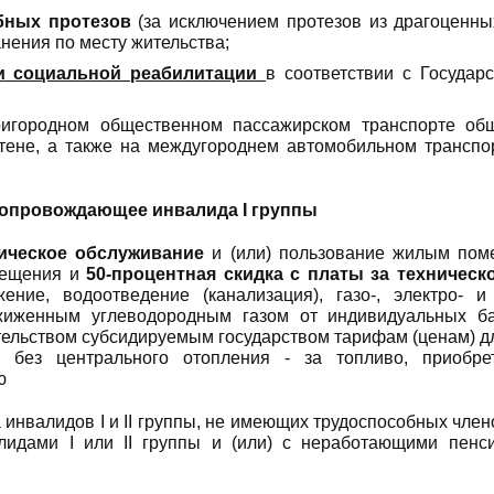
бных протезов
(за исключением протезов из драгоценны
нения по месту жительства;
и
социальной реабилитации
в соответствии с Госуда
игородном общественном пассажирском транспорте обще
итене, а также на междугороднем автомобильном транспо
 сопровождающее инвалида
I
группы
ническое обслуживание
и (или) пользование жилым пом
мещения и
50-процентная скидка с платы за техничес
ение, водоотведение (канализация), газо-, электро-
жиженным углеводородным газом от индивидуальных ба
тельством субсидируемым государством тарифам (ценам) д
 без центрального отопления - за топливо, приобре
ию
 инвалидов I и II группы, не имеющих трудоспособных член
идами I или II группы и (или) с неработающими пенс