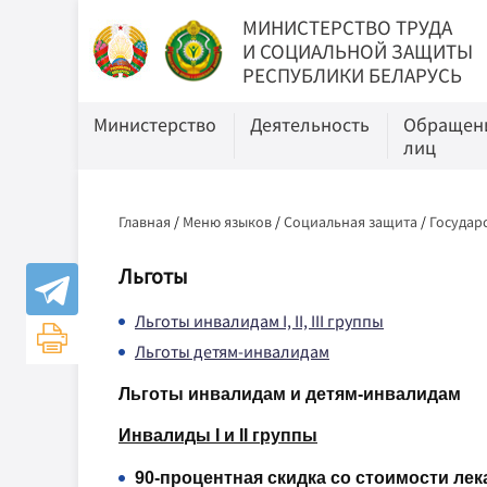
МИНИСТЕРСТВО ТРУДА
И СОЦИАЛЬНОЙ ЗАЩИТЫ
РЕСПУБЛИКИ БЕЛАРУСЬ
Министерство
Деятельность
Обращени
лиц
Главная
/
Меню языков
/
Социальная защита
/
Государ
Льготы
Льготы инвалидам I, II, III группы
Льготы детям-инвалидам
Льготы инвалидам и детям-инвалидам
Инвалиды I и II группы
90-процентная скидка со стоимости ле