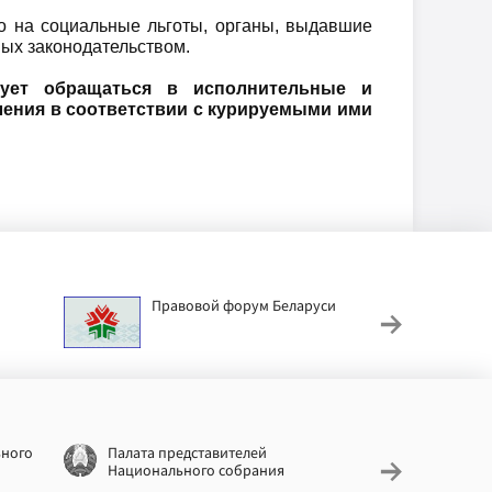
о на социальные льготы, органы, выдавшие
ных законодательством.
дует обращаться в исполнительные и
ления в соответствии с курируемыми ими
Правовой форум Беларуси
АИС
труд
ьного
Палата представителей
Националь
Национального собрания
законодат
информац