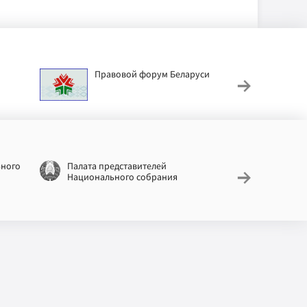
Правовой форум Беларуси
АИС
труд
ьного
Палата представителей
Националь
Национального собрания
законодат
информац
Беларусь