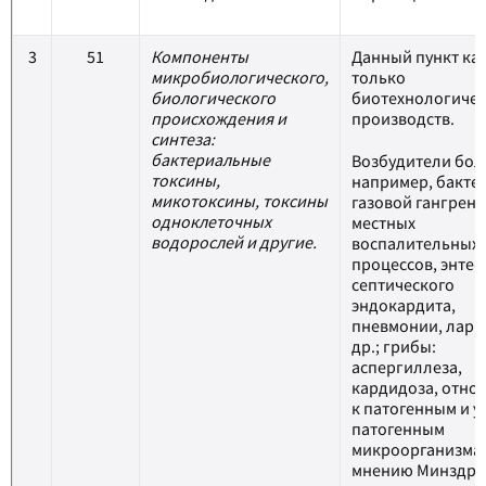
3
51
Компоненты
Данный пункт ка
микробиологического,
только
биологического
биотехнологичес
происхождения и
производств.
синтеза:
бактериальные
Возбудители бол
токсины,
например, бакте
микотоксины, токсины
газовой гангрены
одноклеточных
местных
водорослей и другие.
воспалительных
процессов, энтер
септического
эндокардита,
пневмонии, лари
др.; грибы:
аспергиллеза,
кардидоза, отно
к патогенным и у
патогенным
микроорганизмам
мнению Минздр