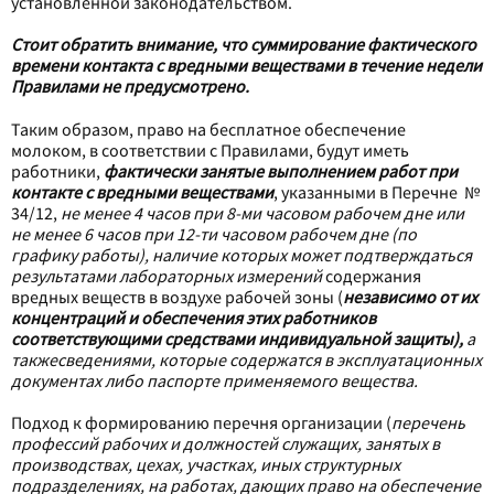
установленной законодательством.
Стоит обратить внимание, что суммирование фактического
времени контакта с вредными веществами в течение недели
Правилами не предусмотрено.
Таким образом, право на бесплатное обеспечение
молоком, в соответствии с Правилами, будут иметь
работники,
фактически занятые выполнением работ при
контакте с вредными веществами
, указанными в Перечне №
34/12,
не менее 4 часов при 8-ми часовом рабочем дне или
не менее 6 часов при 12-ти часовом рабочем дне (по
графику работы), наличие которых может подтверждаться
результатами лабораторных измерений
содержания
вредных веществ в воздухе рабочей зоны (
независимо от их
концентраций и обеспечения этих работников
соответствующими средствами индивидуальной защиты),
а
такжесведениями, которые содержатся в
эксплуатационных
документах либо паспорте применяемого вещества.
Подход к формированию перечня организации (
перечень
профессий рабочих и должностей служащих, занятых в
производствах, цехах, участках, иных структурных
подразделениях, на работах, дающих право на обеспечение