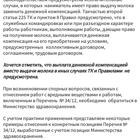
случаи, в которых наниматель имеет право выдачу молока
заменить денежной компенсацией. Так
частью второй
статьи 225
ТК и
пунктом 8
Правил предусмотрено, что в
служебных командировках или при разъездном характере
работы работникам, выполняющим работы, дающие право
на получение молока, выплачивается денежная
компенсация на его приобретение на условиях,
предусмотренных коллективным договором,
соглашением, трудовым договором.
Хочется отметить, что выплата денежной компенсацией
вместо выдачи молока в иных случаях ТК и Правилами не
предусмотрена.
При возникновении спорных вопросов, связанных с
отнесением работ с вредными веществами к работам,
включенным в Перечень № 34/12, необходимо обратиться в
Министерство здравоохранения.
С учетом практики применения представляем некоторые
примеры отнесения к конкретным позициям Перечня №
34/12, выработанные с учетом позиции Министерства
здравоохранения.