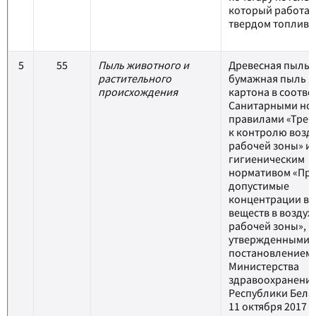
который работае
твердом топливе
5
55
Пыль животного и
Древесная пыль,
растительного
бумажная пыль и
происхождения
картона в соотве
Санитарными но
правилами «Треб
к контролю возд
рабочей зоны» и
гигиеническим
нормативом «Пр
допустимые
концентрации в
веществ в воздух
рабочей зоны»,
утвержденными
постановлением
Министерства
здравоохранени
Республики Бела
11 октября 2017 г