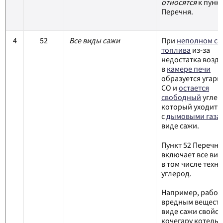
относятся
к пункт
Перечня.
4
52
Все виды сажи
При
неполном сг
топлива
из-за
недостатка возду
в
камере печи
образуется угарн
СО и
остается
свободный
углер
который уходит 
с
дымовыми газа
виде сажи.
Пункт 52 Перечня
включает все вид
в том числе техн
углерод.
Например, работа
вредным веществ
виде сажи свойс
кочегару котельн