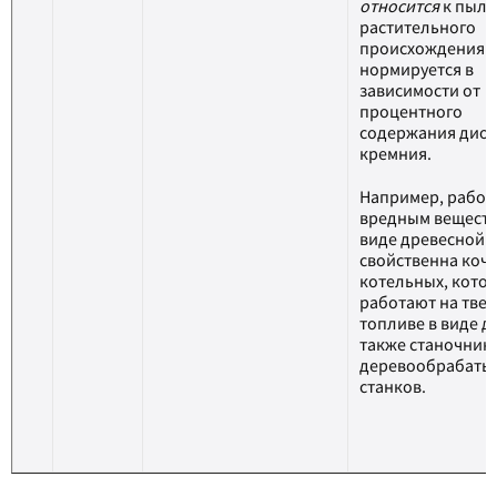
относится
к пыли
растительного
происхождения 
нормируется в
зависимости от
процентного
содержания дио
кремния.
Например, работа
вредным веществ
виде древесной 
свойственна коч
котельных, кото
работают на тве
топливе в виде др
также станочник
деревообрабаты
станков.