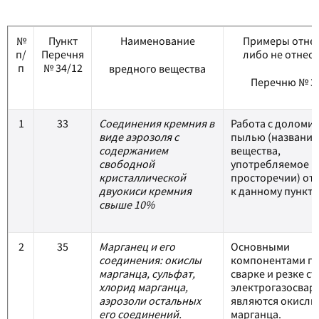
№
Пункт
Наименование
Примеры отне
п/
Перечня
либо не отнесе
п
№ 34/12
вредного вещества
Перечню № 3
1
33
Соединения кремния в
Работа с доломи
виде аэрозоля с
пылью (название
содержанием
вещества,
свободной
употребляемое в
кристаллической
просторечии) от
двуокиси кремния
к данному пункту
свыше 10%
2
35
Марганец и его
Основными
соединения: окислы
компонентами п
марганца, сульфат,
сварке и резке с
хлорид марганца,
электрогазосва
аэрозоли остальных
являются окислы
его соединений.
марганца.