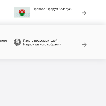
Правовой форум Беларуси
АИС
труд
ьного
Палата представителей
Националь
Национального собрания
законодат
информац
Беларусь