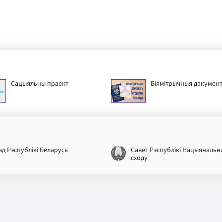
Сацыяльны праект
Біямітрычныя дакумен
ад Рэспублікі Беларусь
Савет Рэспублікі Нацыянальн
сходу