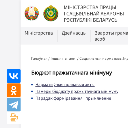
МIНIСТЭРСТВА ПРАЦЫ
I САЦЫЯЛЬНАЙ АБАРОНЫ
РЭСПУБЛІКІ БЕЛАРУСЬ
Міністэрства
Дзейнасць
Звароты грам
асоб
Галоўная
/
Іншыя пытанні
/
Сацыяльныя нарматывы.Інд
Бюджэт пражытачнага мінімуму
Нарматыўныя прававыя акты
Памеры бюджэту пражытачнага мінімуму
Парадак фарміравання і прымяненне