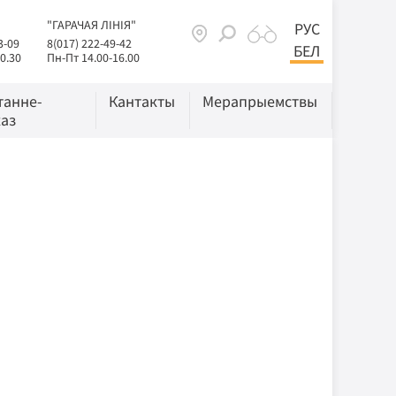
"ГАРАЧАЯ ЛІНІЯ"
РУС
3-09
8(017) 222-49-42
БЕЛ
0.30
Пн-Пт 14.00-16.00
танне-
Кантакты
Мерапрыемствы
аз