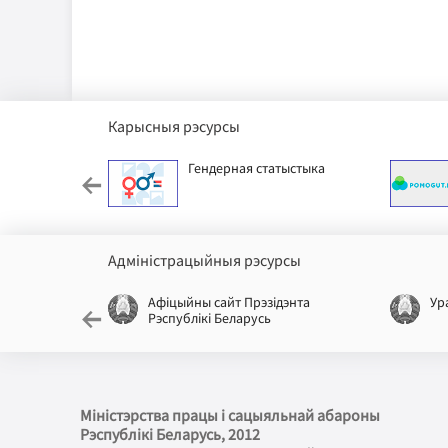
Карысныя рэсурсы
ячы фонд
Гендерная статыстыка
Адміністрацыйныя рэсурсы
лікі
Афіцыйны сайт Прэзідэнта
Ур
Рэспублікі Беларусь
Міністэрства працы і сацыяльнай абароны
Рэспублікі Беларусь
, 2012