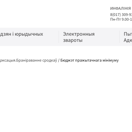
ИНФАЛІНІЯ
8(017) 309-9
Пн-Пт 9.00-1
адзян і юрыдычных
Электронныя
Пы
звароты
Адк
эксацыя.Браніраванне сродкаў
/
Бюджэт пражытачнага мінімуму