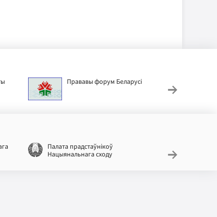
ты
Прававы форум Беларусі
Дзіц
ага
Палата прадстаўнікоў
Нацыяналь
Нацыянальнага сходу