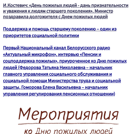
И.Костевич: «День пожилых людей - дань признательности
и уважения к людям старшего поколения». Министр
поздравила долгожителя с Днем пожилых людей
Поддержка и помощь старшему поколению – один из
приоритетов социальной политики
Первый Национальный канал Белорусского радио
«Актуальный микрофон», интервью «Пенсии и
соцподдержка пожилых», приуроченное ко Дню пожилых
людей (Федорова Татьяна Николаевна – начальник
главного управления социального обслуживания и
социальной помощи Министерства труда и социальной
защиты, Гоморова Елена Васильевна – начальник
управления регулирования пенсионных отношении)