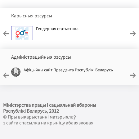
Карысныя рэсурсы
Гендерная статыстыка
Адміністрацыйныя рэсурсы
Афіцыйны сайт Прэзідэнта Рэспублікі Беларусь
Міністэрства працы і сацыяльнай абароны
Рэспублікі Беларусь
, 2012
© Пры выкарыстанні матэрыялаў
з сайта спасылка на крыніцу абавязковая