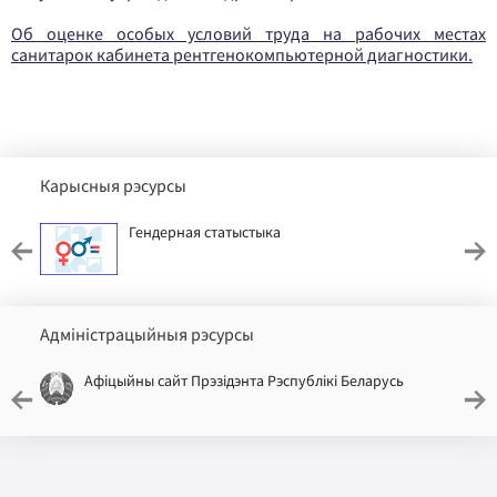
Об оценке особых условий труда на рабочих местах
санитарок кабинета рентгенокомпьютерной диагностики.
Карысныя рэсурсы
Гендерная статыстыка
Адміністрацыйныя рэсурсы
Афіцыйны сайт Прэзідэнта Рэспублікі Беларусь