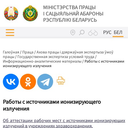
МIНIСТЭРСТВА ПРАЦЫ
I САЦЫЯЛЬНАЙ АБАРОНЫ
РЭСПУБЛІКІ БЕЛАРУСЬ
РУС
БЕЛ
Галоўная
/
Праца
/
Ахова працы і дзяржаўная экспертыза ўмоў
працы
/
Государственная экспертиза условий труда
/
Информационно-аналитические материалы
/
Работы с источниками
ионизирующего излучения
Работы с источниками ионизирующего
излучения
Об аттестации рабочих мест с источниками ионизирующих
излучений в учреждениях здравоохранения.