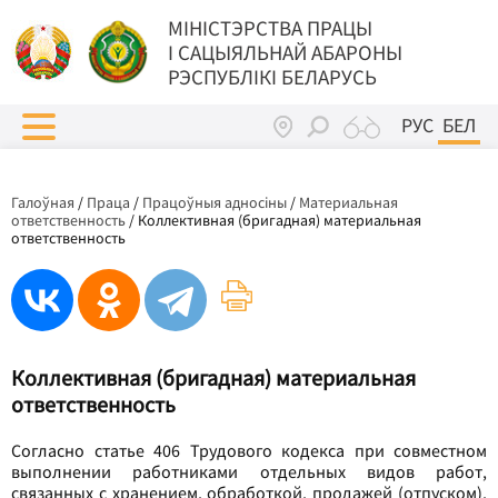
МIНIСТЭРСТВА ПРАЦЫ
I САЦЫЯЛЬНАЙ АБАРОНЫ
РЭСПУБЛІКІ БЕЛАРУСЬ
РУС
БЕЛ
Галоўная
/
Праца
/
Працоўныя адносіны
/
Материальная
ответственность
/
Коллективная (бригадная) материальная
ответственность
Коллективная (бригадная) материальная
ответственность
Согласно статье 406 Трудового кодекса при совместном
выполнении работниками отдельных видов работ,
связанных с хранением, обработкой, продажей (отпуском),