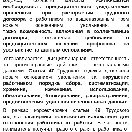
кодекса, согласно которым
исключаются
необходимость предварительного уведомления
профсоюза при расторжении трудового
договора
с работником по вышеназванным трем
новым основаниям увольнения, а
также
возможность включения в коллективные
договоры,
соглашения
требования о
предварительном согласии профсоюза на
увольнение по данным основаниям.
Устанавливается дисциплинарная ответственность
за противоправные действия с персональными
данными.
Статья 47
Трудового кодекса дополнена
новым основанием увольнения за
нарушение
работником порядка сбора, систематизации,
хранения, изменения, использования,
обезличивания, блокирования, распространения,
предоставления, удаления персональных данных.
В рамках корректировки
статьи 49
Трудового
кодекса
расширены полномочия нанимателя для
отстранения работника от работы.
В частности,
наниматель получил право отстранять работника от