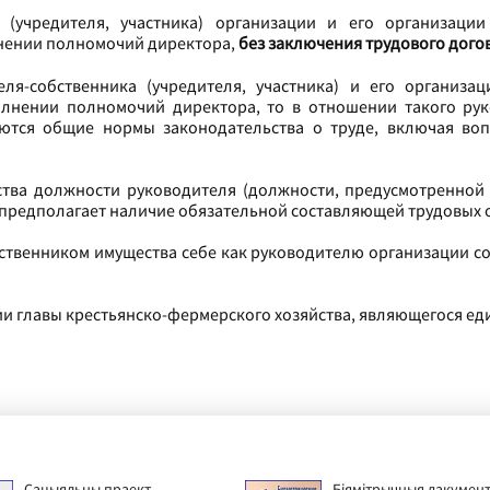
 (учредителя, участника) организации и его организаци
нении полномочий директора,
без заключения трудового догов
еля-собственника (учредителя, участника) и его организ
олнении полномочий директора, то в отношении такого рук
яются общие нормы законодательства о труде, включая воп
тва должности руководителя (должности, предусмотренной
 предполагает наличие обязательной составляющей трудовых 
ственником имущества себе как руководителю организации со
и главы крестьянско-фермерского хозяйства, являющегося ед
Сацыяльны праект
Біямітрычныя дакумен