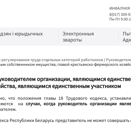
ИНФАЛІНІЯ
8(017) 309-9
Пн-Пт 9.00-1
адзян і юрыдычных
Электронныя
Пы
звароты
Адк
 регулирования труда отдельных категорий работников
/
Руководител
ым собственником имущества, главой крестьянско-фермерского хозяй
уководителем организации, являющимся единстве
яйства, являющимся единственным участником
ено, что положения главы 18 Трудового кодекса, устанавл
аняются на
случаи, когда руководитель организации явля
ателем.
одекса Республики Беларусь представитель не может совершать