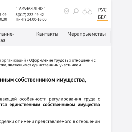
"ГАРАЧАЯ ЛІНІЯ"
РУС
3-09
8(017) 222-49-42
БЕЛ
0.30
Пн-Пт 14.00-16.00
танне-
Кантакты
Мерапрыемствы
аз
и организаций
/
Оформление трудовых отношений с
ства, являющимся единственным участником
нным собственником имущества,
ивающей особенности регулирования труда с
ется единственным собственником имущества
 сделки от имени представляемого в отношении