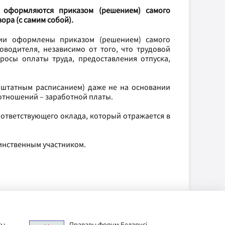
и
оформляются приказом (решением) самого
ора (с самим собой).
ации оформлены приказом (решением) самого
оводителя, независимо от того, что трудовой
росы оплаты труда, предоставления отпуска,
 штатным расписанием) даже не на основании
отношений – заработной платы.
ответствующего оклада, который отражается в
инственным участником.
ты
Прававы форум Беларусі
Дзіц