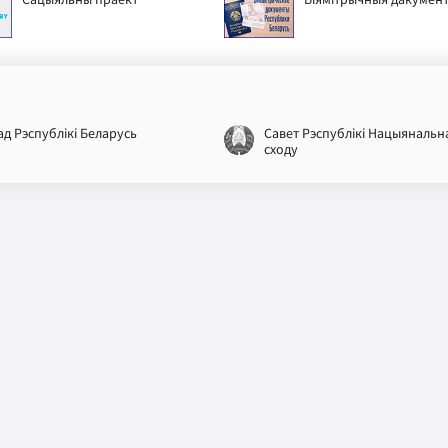
ад Рэспублікі Беларусь
Савет Рэспублікі Нацыянальн
сходу