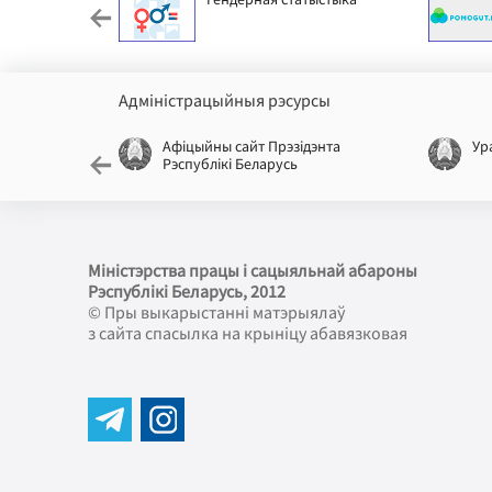
Адміністрацыйныя рэсурсы
лікі
Афіцыйны сайт Прэзідэнта
Ур
Рэспублікі Беларусь
Міністэрства працы і сацыяльнай абароны
Рэспублікі Беларусь
, 2012
© Пры выкарыстанні матэрыялаў
з сайта спасылка на крыніцу абавязковая