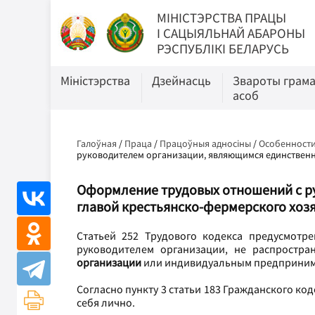
МIНIСТЭРСТВА ПРАЦЫ
I САЦЫЯЛЬНАЙ АБАРОНЫ
РЭСПУБЛІКІ БЕЛАРУСЬ
Міністэрства
Дзейнасць
Звароты грам
асоб
Галоўная
/
Праца
/
Працоўныя адносіны
/
Особенности
руководителем организации, являющимся единственн
Оформление трудовых отношений с р
главой крестьянско-фермерского хоз
Статьей 252 Трудового кодекса предусмотр
руководителем организации, не распростр
организации
или индивидуальным предприним
Согласно пункту 3 статьи 183 Гражданского к
себя лично.