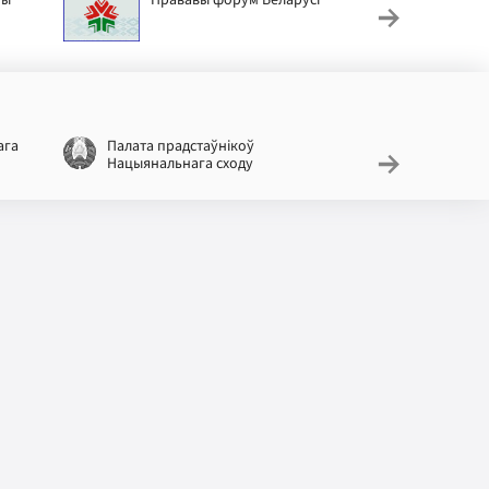
ага
Палата прадстаўнікоў
Нацыяналь
Нацыянальнага сходу